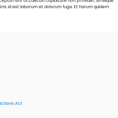
epturi sint occaecati cupiditate non provider, similique
 animi, id est laborum et dolorum fuga. Et harum quidem
actions Act