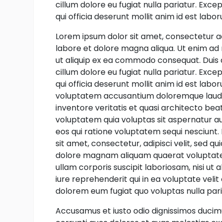
cillum dolore eu fugiat nulla pariatur. Exc
qui officia deserunt mollit anim id est labo
Lorem ipsum dolor sit amet, consectetur ad
labore et dolore magna aliqua. Ut enim ad 
ut aliquip ex ea commodo consequat. Duis au
cillum dolore eu fugiat nulla pariatur. Exc
qui officia deserunt mollit anim id est labo
voluptatem accusantium doloremque lauda
inventore veritatis et quasi architecto be
voluptatem quia voluptas sit aspernatur au
eos qui ratione voluptatem sequi nesciunt.
sit amet, consectetur, adipisci velit, sed
dolore magnam aliquam quaerat voluptate
ullam corporis suscipit laboriosam, nisi u
iure reprehenderit qui in ea voluptate velit
dolorem eum fugiat quo voluptas nulla par
Accusamus et iusto odio dignissimos ducimu